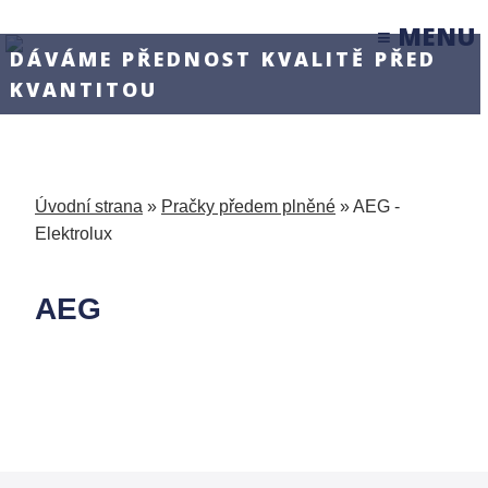
≡ MENU
DÁVÁME PŘEDNOST KVALITĚ PŘED
KVANTITOU
Úvodní strana
»
Pračky předem plněné
»
AEG -
Elektrolux
AEG