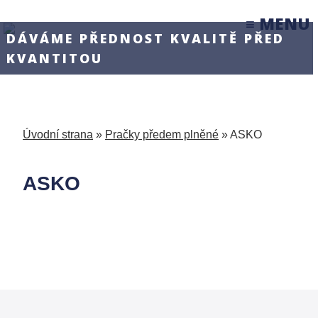
≡ MENU
DÁVÁME PŘEDNOST KVALITĚ PŘED
KVANTITOU
Úvodní strana
»
Pračky předem plněné
»
ASKO
ASKO